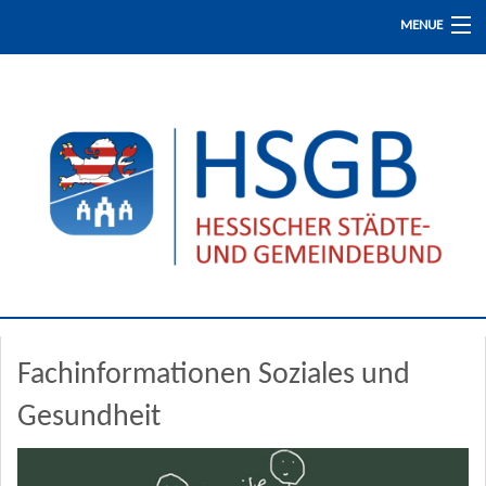
MENUE
Start
Presse / Aktuelles
Fachinformationen
Fortbildung
Fachinformationen Soziales und
Der HSGB
Gesundheit