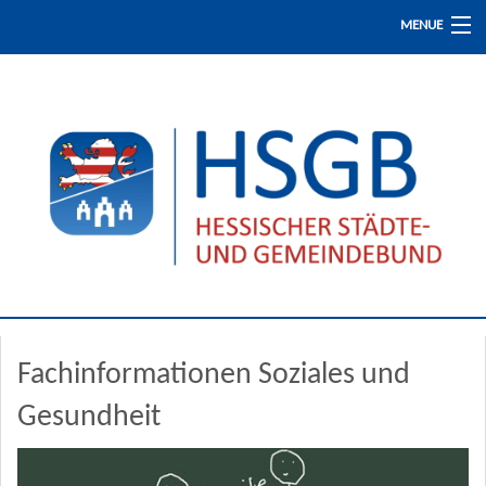
MENUE
Start
Presse / Aktuelles
Fachinformationen
Fortbildung
Fachinformationen Soziales und
Der HSGB
Gesundheit