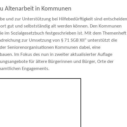
 zu Altenarbeit in Kommunen
ale Zusammenarbeit
abe und zur Unterstützung bei Hilfebedürftigkeit sind entscheide
ort gut und selbstständig alt werden können. Den Kommunen
ht
die im Sozialgesetzbuch festgeschrieben ist. Mit dem Themenheft
htsgebiete
dreichung zur Umsetzung von § 71 SGB XII“ unterstützt die
der Seniorenorganisationen Kommunen dabei, eine
 Gesundheit
bauen. Im Fokus des nun in zweiter aktualisierter Auflage
ungsangebote für ältere Bürgerinnen und Bürger, Orte der
kation
namtlichen Engagements.
t
t