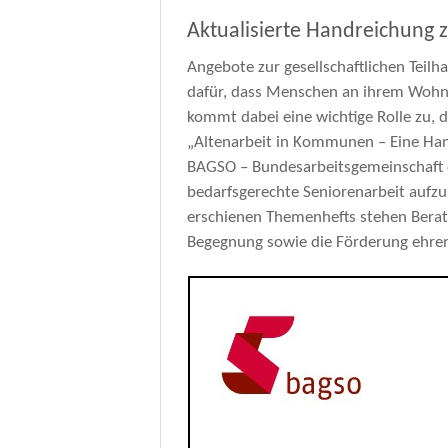
tion
Wahlrecht
Aktualisierte Handreichung
cher Raum
Interkommun
Angebote zur gesellschaftlichen Teilh
dafür, dass Menschen an ihrem Wohn
virus (COVID-19)
Ordnungsrec
kommt dabei eine wichtige Rolle zu, 
Sonstige Rec
„Altenarbeit in Kommunen – Eine Han
BAGSO – Bundesarbeitsgemeinschaft 
Soziales und
bedarfsgerechte Seniorenarbeit aufzu
erschienen Themenhefts stehen Berat
Telekommuni
Begegnung sowie die Förderung ehre
Vergaberech
Verkehrsrech
Zivilrecht