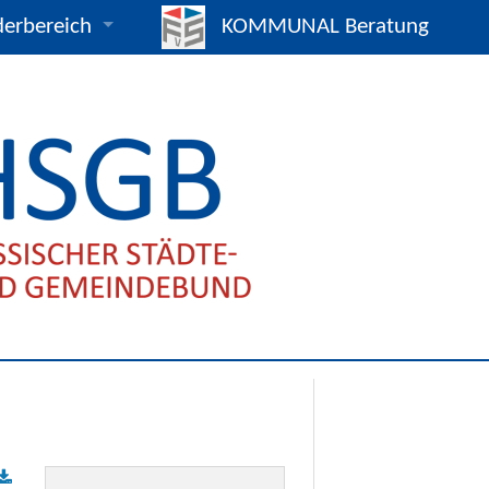
derbereich
KOMMUNAL Beratung
mpakt / Eildienst
25
s- und Vertragsmuster
gnahmen und Beschlüsse
verträge
hreiben
ads
gnen