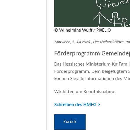
tion
Wahlrecht
cher Raum
Interkommun
virus (COVID-19)
Ordnungsrec
© Wilhelmine Wulff / PIXELIO
Sonstige Rec
Mittwoch, 1. Juli 2026
, Hessischer Städte-
Förderprogramm Gemeindepf
Soziales und
Das Hessisches Ministerium für Famili
Telekommuni
Förderprogramm. Dem beigefügtem Sc
Vergaberech
können Sie alle Informationen des M
Verkehrsrech
Wir bitten um Kenntnisnahme.
Zivilrecht
Schreiben des HMFG >
Zurück