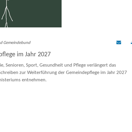
ale Zusammenarbeit
ht
htsgebiete
 und Gemeindebund
lege im Jahr 2027
 Gesundheit
e, Senioren, Sport, Gesundheit und Pflege verlängert das
kation
hreiben zur Weiterführung der Gemeindepflege im Jahr 2027
t
inisteriums entnehmen.
t