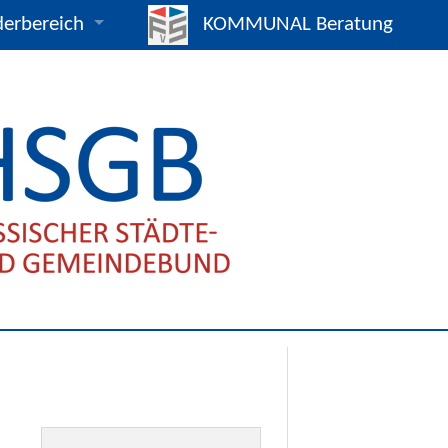
derbereich
KOMMUNAL Beratung
mpakt / Eildienst
25
s- und Vertragsmuster
gnahmen und Beschlüsse
verträge
hreiben
ads
gnen