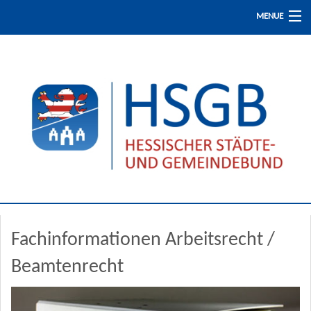
MENUE
Start
Presse / Aktuelles
Fachinformationen
Fortbildung
Fachinformationen Arbeitsrecht /
Der HSGB
Beamtenrecht