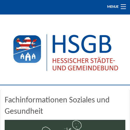
MENUE
Start
Presse / Aktuelles
Fachinformationen
Fortbildung
Fachinformationen Soziales und
Der HSGB
Gesundheit