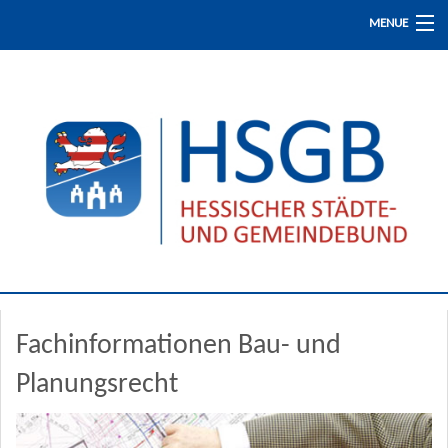
MENUE
Start
Presse / Aktuelles
Fachinformationen
Fortbildung
Fachinformationen Bau- und
Der HSGB
Planungsrecht