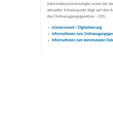
tion
Wahlrecht
Informationstechnologie sowie der e
aktueller Schwerpunkt liegt auf den
cher Raum
Interkommun
des
Onlinezugangsgesetzes - OZG.
virus (COVID-19)
Ordnungsrec
eGovernment / Digitalisierung
Informationen zum Onlinezugangsges
Sonstige Rec
Informationen zum kommunalen Daten
Soziales und
Telekommuni
Vergaberech
Verkehrsrech
Zivilrecht