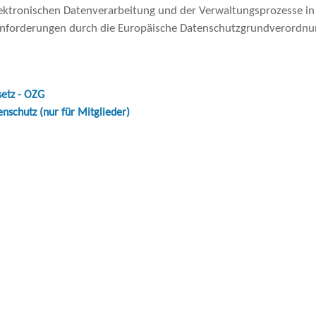
lektronischen Datenverarbeitung und der Verwaltungsprozesse i
 Anforderungen durch die Europäische Datenschutzgrundverordn
ale Zusammenarbeit
ht
etz - OZG
htsgebiete
schutz (nur für Mitglieder)
 Gesundheit
kation
t
t