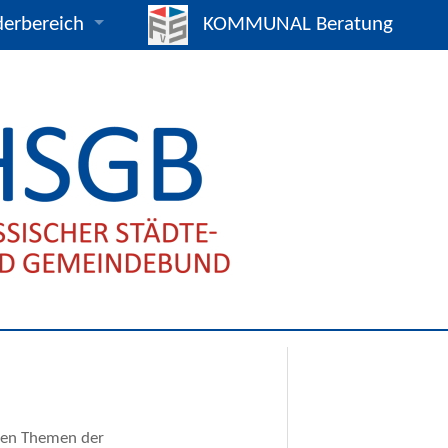
derbereich
KOMMUNAL Beratung
mpakt / Eildienst
25
s- und Vertragsmuster
gnahmen und Beschlüsse
verträge
hreiben
ads
gnen
enen Themen der