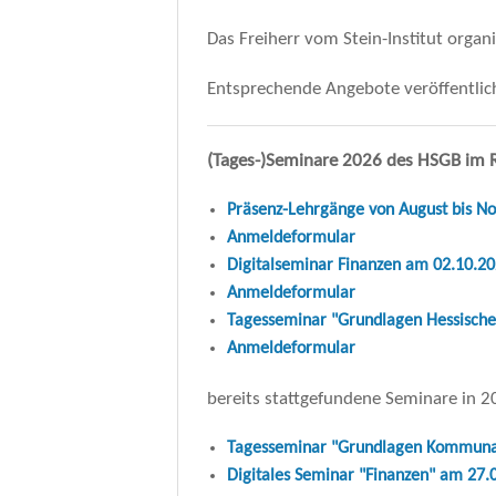
tion
Wahlrecht
Das Freiherr vom Stein-Institut organ
cher Raum
Interkommun
Entsprechende Angebote veröffentlic
virus (COVID-19)
Ordnungsrec
Sonstige Rec
(Tages-)Seminare 2026 des HSGB im R
Soziales und
Präsenz-Lehrgänge von August bis N
Anmeldeformular
Telekommuni
Digitalseminar Finanzen am 02.10.2
Anmeldeformular
Vergaberech
Tagesseminar "Grundlagen Hessisch
Verkehrsrech
Anmeldeformular
Zivilrecht
bereits stattgefundene Seminare in 
Tagesseminar "Grundlagen Kommunalf
Digitales Seminar "Finanzen" am 27.