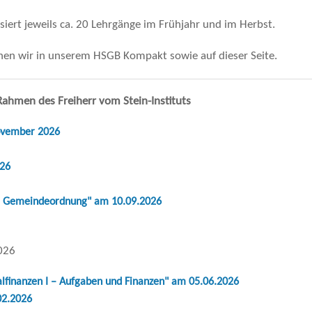
isiert jeweils ca. 20 Lehrgänge im Frühjahr und im Herbst.
ale Zusammenarbeit
hen wir in unserem HSGB Kompakt sowie auf dieser Seite.
ht
htsgebiete
ahmen des Freiherr vom Stein-Instituts
 Gesundheit
ovember 2026
kation
026
t
e Gemeindeordnung" am 10.09.2026
t
2026
inanzen I – Aufgaben und Finanzen" am 05.06.2026
02.2026