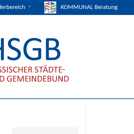
derbereich
KOMMUNAL Beratung
mpakt / Eildienst
25
s- und Vertragsmuster
gnahmen und Beschlüsse
verträge
hreiben
ads
gnen